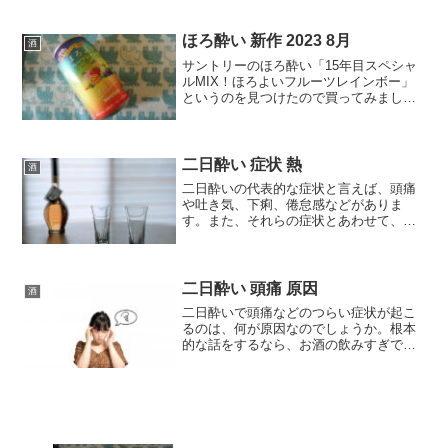
いたので買ってみました。しかしこれ、7
種のホップについてとか、ラベルに何も
情報がない。なので、調べてみますと、
ほろ酔い 新作 2023 8月
酒
発売日は2024年...
サントリーのほろ酔い「15年目スペシャ
ルMIX！ほろよいフルーツレインボー」
というのを見つけたので買ってみまし
た。ちょっと調べてみたら、2023年の8月
1日（火）に発売されていたみたいです。
なんでも、「発売１５年目を記念して、
１００種を超え...
二日酔い 症状 熱
酒
二日酔いの代表的な症状と言えば、頭痛
や吐き気、下痢、倦怠感などがありま
す。また、それらの症状とあわせて、熱
が出ることもあるようです。この記事で
はお酒を飲み過ぎた翌日に熱が出る原因
や対処法などについてまとめます。熱が
出る原因まず、発熱の原因と...
二日酔い 頭痛 原因
酒
二日酔いで頭痛などのつらい症状が起こ
るのは、何が原因なのでしょうか。根本
的な話をするなら、お酒の飲みすぎです
よね。でも、この記事では、お酒を飲む
ことによって体内でどんな変化がおこ
り、どんな影響があるのかといったこと
を紹介します。アセトアルデ...