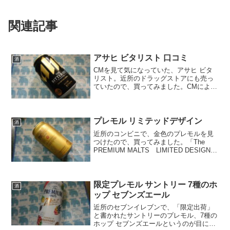
関連記事
アサヒ ビタリスト 口コミ
酒
CMを見て気になっていた、アサヒ ビタ
リスト。近所のドラッグストアにも売っ
ていたので、買ってみました。CMによる
と、大人の苦さ？（うろおぼえ）パッケ
ージには、「苦味を愛する大人の味わ
い」とありました。じつはオイラ、苦い
ビールが特に好き、とい...
プレモル リミテッドデザイン
酒
近所のコンビニで、金色のプレモルを見
つけたので、買ってみました。「The
PREMIUM MALTS LIMITED DESIGN」
なので、デザインが限定版なだけで、中
身は普通のプレモルですね。値段も、普
通のプレモルと同じくらいでした。で
も...
限定プレモル サントリー 7種のホ
酒
ップ セブンズエール
近所のセブンイレブンで、「限定出荷」
と書かれたサントリーのプレモル、7種の
ホップ セブンズエールというのが目につ