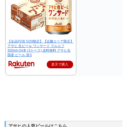
【全品P2倍 5/20限定】【近畿エリア限定】
アサヒ 生ビール ワンサード マルエフ
350ml×24本 (1ケース) 送料無料 アサヒ生
国産 ビール 長S
楽天で購入
アサヒの人気ビールはこちら