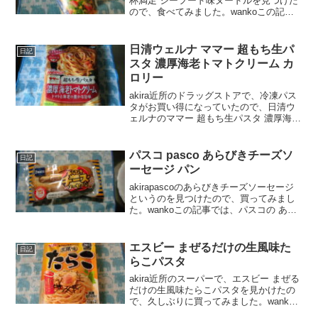
杯満足 シーフード味ヌードルを見つけた
ので、食べてみました。wankoこの記事
では、明星 一杯満足 シーフード味ヌード
ル の正直な口コミや、カロリーなどを紹
介するよ！明星 一杯満足 シーフード味ヌ
日清ウェルナ ママー 超もち生パ
日記
ー...
スタ 濃厚海老トマトクリーム カ
ロリー
akira近所のドラッグストアで、冷凍パス
タがお買い得になっていたので、日清ウ
ェルナのママー 超もち生パスタ 濃厚海老
トマトクリーム というのを購入してみま
した。wankoこの記事では、日清ウェル
ナ ママー 超もち生パスタ 濃厚海老トマ
パスコ pasco あらびきチーズソ
日記
トク...
ーセージ パン
akirapascoのあらびきチーズソーセージ
というのを見つけたので、買ってみまし
た。wankoこの記事では、パスコの あら
びきチーズソーセージ の口コミや、カロ
リーなどの栄養成分について紹介する
よ！パスコ あらびきチーズソーセージ パ
エスビー まぜるだけの生風味た
日記
ン ...
らこパスタ
akira近所のスーパーで、エスビー まぜる
だけの生風味たらこパスタを見かけたの
で、久しぶりに買ってみました。wanko
この記事では、エスビー まぜるだけの生