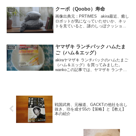
風味たらこパスタの口コミや、カロリー
などの栄養成分について紹介するよ！お
クーボ（Qoobo）寿命
日記
買い得アイ...
画像出典元：PRTIMES akira最近、癒し
ロボットが気になっていたせいか、ネッ
トを見ていると、謎のしっぽクッション
の広告が表示されるようになりました。
wankoこの記事では、ユカイ工学さんの
クッション型セラピーロボット「クーボ
（Qoo...
ヤマザキ ランチパック ハムたま
日記
ご（ハム＆エッグ）
akiraヤマザキ ランチパックのハムたまご
（ハム＆エッグ）を買ってみました。
wankoこの記事では、ヤマザキ ランチパ
ック ハムたまご（ハム＆エッグ）の口コ
ミや、カロリーなどの栄養成分について
紹介するよ！お買い得アイテムが大集
合！買うなら...
戦国武将、元極道、GACKTの他社を出し
抜き、功を成す55の【策略】と【教え】
本の紹介