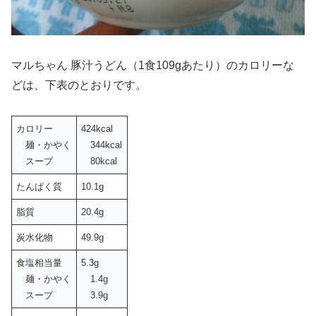
マルちゃん 豚汁うどん（1食109gあたり）のカロリーな
どは、下表のとおりです。
カロリー
424kcal
麺・かやく
344kcal
スープ
80kcal
たんぱく質
10.1g
脂質
20.4g
炭水化物
49.9g
食塩相当量
5.3g
麺・かやく
1.4g
スープ
3.9g