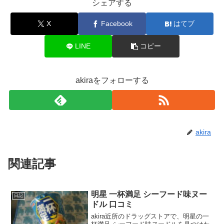
シェアする
X
Facebook
はてブ
LINE
コピー
akiraをフォローする
akira
関連記事
明星 一杯満足 シーフード味ヌー
日記
ドル 口コミ
akira近所のドラッグストアで、明星の一