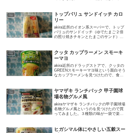
ま 国産赤貝どて煮風山椒入りの口コミ
や、カロリーなどの栄養成分について紹
介するよ！お買い得アイテムが大集合！
トップバリュ サンドイッチ カロ
日記
買うならやっぱ...
リー
akira近所のイオン系スーパーで、トップ
バリュのサンドイッチ（ゆでたまご２倍
の照り焼きチキンとたまごのサンド）を
買ってみました。wankoこの記事では、
イオン トップバリュのサンドイッチ（ゆ
でたまご２倍の照り焼きチキンとたまご
クッタ カップラーメン スモーキ
日記
のサンド）の...
ーマヨ
akira近所のドラッグストアで、クッタの
GREENスモーキーマヨ味という面白そう
なカップラーメンを見つけたので、食べ
てみました。wankoこの記事では、クッ
タ GREENスモーキーマヨ味 の正直な口
コミや、カロリーなどを紹介するよ！ク
ヤマザキ ランチパック 甲子園球
日記
ッタ...
場名物グルメ風
akiraヤマザキ ランチパックの甲子園球場
名物グルメ風というのを見つけたので買
ってみました。３種類の味が一袋で楽し
めるって、うれしいですね！wankoこの
記事では、ヤマザキ ランチパック 甲子園
球場名物グルメ風の正直な感想や、カロ
ヒガシマル体にやさしい五穀スー
日記
リーなど...