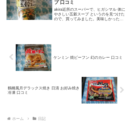
プ 口コミ
akira近所のスーパーで、ヒガシマル 体に
やさしい五穀スープ というのを見つけた
ので、買ってみました。美味しかったの
で、口コミしますね。wankoこの記事で
は、ヒガシマル 体にやさしい五穀スープ
の正直な口コミや、カロリーなどを紹介
するよ...
ケンミン 焼ビーフン 幻のカレー 口コミ
鶴橋風月デラックス焼き 日清 お好み焼き
冷凍 口コミ
ホーム
日記