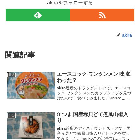
akiraをフォローする
akira
関連記事
エースコック ワンタンメン 味 変
日記
わった？
akira近所のドラッグストアで、エースコ
ック ワンタンメンのカップタイプを見つ
けたので、食べてみました。wankoこの
記事では、エースコック ワンタンメン の
正直な口コミや、カロリーなどを紹介す
るよ！エースコック ワンタンメン 口コミ
缶つま 国産赤貝どて煮風山椒入
日記
エー...
り
akira近所のディスカウントストアで、国
産赤貝どて煮風山椒入りというのを買っ
てみました。wankoこの記事では、缶つ