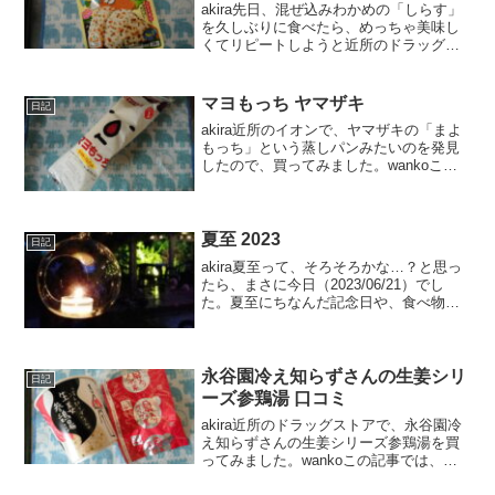
akira先日、混ぜ込みわかめの「しらす」
を久しぶりに食べたら、めっちゃ美味し
くてリピートしようと近所のドラッグス
トアに行ったら、初めて見る「おかか」
と「ごま油」が…。どちらもめっちゃ美
味しそうで迷ったのですが、今回は「お
マヨもっち ヤマザキ
日記
かか」を購入しまし...
akira近所のイオンで、ヤマザキの「まよ
もっち」という蒸しパンみたいのを発見
したので、買ってみました。wankoこの
記事では、ヤマザキ マヨもっち の口コミ
や、カロリーなどの栄養成分について紹
介するよ！マヨもっち ヤマザキ 口コミ
「マヨネ...
夏至 2023
日記
akira夏至って、そろそろかな…？と思っ
たら、まさに今日（2023/06/21）でし
た。夏至にちなんだ記念日や、食べ物に
ついて調べたので紹介します。wanko6月
21日に起こった日本の歴史上の出来事と
いえば…何だか知ってる？夏至 6月21...
永谷園冷え知らずさんの生姜シリ
日記
ーズ参鶏湯 口コミ
akira近所のドラッグストアで、永谷園冷
え知らずさんの生姜シリーズ参鶏湯を買
ってみました。wankoこの記事では、永
谷園冷え知らずさんの生姜シリーズ参鶏