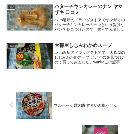
湯の正直な口コミや、カロリーなどを紹
介するよ！永谷園冷え知らずさんの生姜
バターチキンカレーのナン ヤマ
日記
シリーズ参鶏湯...
ザキ 口コミ
akira近所のドラッグストアでヤマザキの
バターチキンカレーのナンという旨げな
パン？を見つけたので、買ってみまし
た。wankoこの記事では、バターチキン
カレーのナン ヤマザキの口コミや、カロ
リーなどの栄養成分について紹介する
大森屋しじみわかめスープ
日記
よ！お買い得アイ...
akira近所のドラッグストアで、大森屋の
しじみわかめスープ というのを見つけた
ので買ってみました。wankoこの記事で
は、大森屋しじみわかめスープの口コミ
や、カロリーなどの栄養成分について紹
介するよ！お買い得アイテムが大集合！
買うならやっ...
マルちゃん麺之助 すきやき風うどん