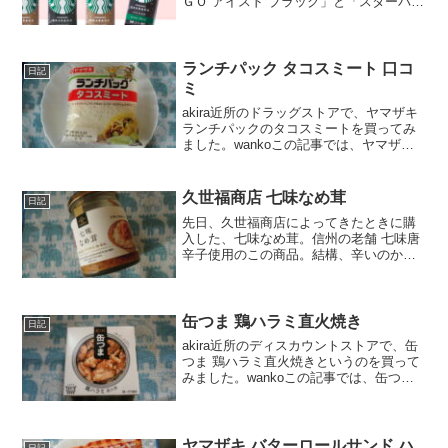
ＧＯ アイスド ブラック」と「スターバッ
クス® ＧＲＡＢ＆ＧＯ アイスド ラテ」の
特徴や値段などを紹介します。
ランチパック タコスミート 口コ
日記
ミ
akira近所のドラッグストアで、ヤマザキ
ランチパックのタコスミートを買ってみ
ました。wankoこの記事では、ヤマザキ
ランチパック タコスミートの口コミや、
カロリーなどの栄養成分について紹介す
るよ！お買い得アイテムが大集合！買う
久世福商店 七味なめ茸
日記
ならやっ...
先日、久世福商店によってきたときに購
入した、七味なめ茸。信州の老舗 七味唐
辛子使用のこの商品。結構、辛いのか
な…と思いつつ食べてみますと、そうで
もなかったです。笑たしかに、ちょっと
ピリッとするのかな？という感じはしま
したが、あまり辛くはない...
缶つま 鶏ハラミ直火焼き
日記
akira近所のディスカウントストアで、缶
つま 鶏ハラミ直火焼きというのを買って
みました。wankoこの記事では、缶つま
鶏ハラミ直火焼きの口コミや、カロリー
などの栄養成分について紹介するよ！お
買い得アイテムが大集合！買うならやっ
ぱり楽天市...
ヤマザキ バターロールサンド ハ
日記