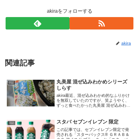
akiraをフォローする
akira
関連記事
丸美屋 混ぜ込みわかめシリーズ
日記
しらす
akira最近、混ぜ込みわかめ的なふりかけ
を無双していたのですが、笑ようやく、
ずっと食べたかった丸美屋 混ぜ込みわか
めシリーズ しらすにたどり着きました。
やっぱり美味しかったので口コミします
ね。wankoこの記事では、丸美屋 混ぜ込
スタバ セブンイレブン 限定
日記
みわかめ...
この記事では、セブンイレブン限定で発
売される「スターバックス® ＧＲＡＢ＆