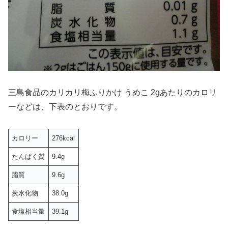
三島食品のカリカリ梅ふりかけ うめこ 2gあたりのカロリ
ーなどは、下表のとおりです。
カロリー
276kcal
たんぱく質
9.4g
脂質
9.6g
炭水化物
38.0g
食塩相当量
39.1g