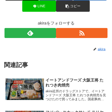
LINE
コピー
akiraをフォローする
akira
関連記事
イートアンドフーズ 大阪王将 た
日記
れつき肉焼売
akira近所のドラッグストアで、イートア
ンドフーズ 大阪王将 たれつき肉焼売を見
つけたので買ってみました。国産豚肉鶏
肉仕様で、たれ＆からし付きってうれし
いですよね。wankoこの記事では、イー
トアンドフーズ 大阪王将 たれつき肉焼売