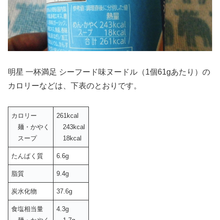
明星 一杯満足 シーフード味ヌードル（1個61gあたり）の
カロリーなどは、下表のとおりです。
カロリー
261kcal
麺・かやく
243kcal
スープ
18kcal
たんぱく質
6.6g
脂質
9.4g
炭水化物
37.6g
食塩相当量
4.3g