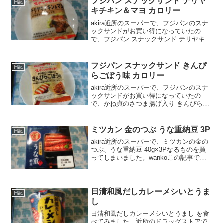
フジパン スナックサンド テリヤ
日記
の口コ...
キチキン＆マヨ カロリー
akira近所のスーパーで、フジパンのスナ
ックサンドがお買い得になっていたの
で、フジパン スナックサンド テリヤキチ
キン＆マヨを買ってみました。wankoこ
の記事では、フジパン スナックサンド フ
ジパン スナックサンドテリヤキチキン＆
フジパン スナックサンド きんぴ
日記
マヨの...
らごぼう味 カロリー
akira近所のスーパーで、フジパンのスナ
ックサンドがお買い得になっていたの
で、かね貞のさつま揚げ入り きんぴらご
ぼう味 を買ってみました。wankoこの記
事では、フジパン スナックサンド かね貞
のさつま揚げ入り きんぴらごぼう味 の口
ミツカン 金のつぶ うな重納豆 3P
日記
コミ...
akira近所のスーパーで、ミツカンの金の
つぶ、うな重納豆 40g×3Pなるものを買
ってしまいました。wankoこの記事で
は、ミツカン 金のつぶ うな重納豆
40g×3Pの口コミや、カロリーなどの栄養
成分について紹介するよ！ミツカン 金の
つ...
日清和風だしカレーメシいとうま
日記
し
日清和風だしカレーメシいとうまし を食
べてみました。近所のドラッグストアで