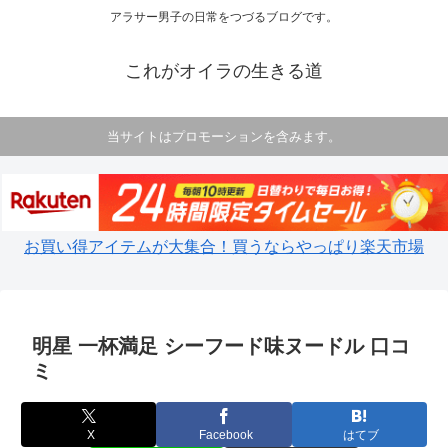
アラサー男子の日常をつづるブログです。
これがオイラの生きる道
当サイトはプロモーションを含みます。
お買い得アイテムが大集合！買うならやっぱり楽天市場
明星 一杯満足 シーフード味ヌードル 口コ
ミ
X
Facebook
はてブ