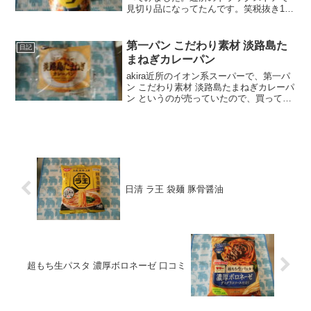
見切り品になってたんです。笑税抜き198
円だったかな。たぶん、普通の値段で買
うなら、300円くらいですかね。オイラ、
めっちゃカレー好きで、普通のカレーメ
第一パン こだわり素材 淡路島た
日記
シには一時期か...
まねぎカレーパン
akira近所のイオン系スーパーで、第一パ
ン こだわり素材 淡路島たまねぎカレーパ
ン というのが売っていたので、買ってみ
ました。wankoこの記事では、第一パン
こだわり素材 淡路島たまねぎカレーパン
の口コミや、カロリーなどの栄養成分に
つ...
日清 ラ王 袋麺 豚骨醤油
超もち生パスタ 濃厚ボロネーゼ 口コミ