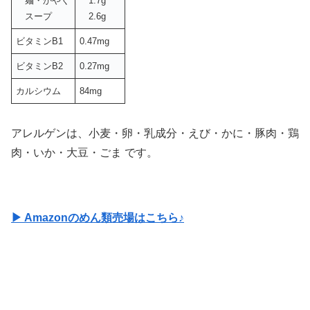
麺・かやく
1.7g
スープ
2.6g
ビタミンB1
0.47mg
ビタミンB2
0.27mg
カルシウム
84mg
アレルゲンは、小麦・卵・乳成分・えび・かに・豚肉・鶏
肉・いか・大豆・ごま です。
▶ Amazonのめん類売場はこちら♪