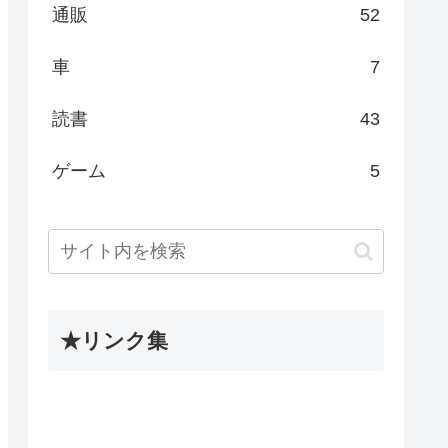
通販
52
車
7
読書
43
ゲーム
5
★リンク集