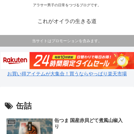
アラサー男子の日常をつづるブログです。
これがオイラの生きる道
当サイトはプロモーションを含みます。
お買い得アイテムが大集合！買うならやっぱり楽天市場
缶詰
缶つま 国産赤貝どて煮風山椒入
日記
り