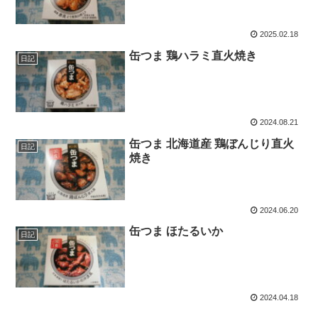
2025.02.18
缶つま 鶏ハラミ直火焼き
日記
2024.08.21
缶つま 北海道産 鶏ぼんじり直火
日記
焼き
2024.06.20
缶つま ほたるいか
日記
2024.04.18