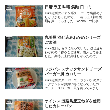
事では、鶴の子納豆の国産小粒大豆 生姜
しょうゆ納豆...
日清 ラ王 味噌 袋麺 口コミ
日記
akira近所のイオン系スーパーで袋麺のよ
りどりがあったので、日清 ラ王 味噌 袋
麺を買ってみました。wankoこの記事で
は、日清 ラ王 味噌 袋麺 の正直な口コミ
や、カロリーなどを紹介するよ！日清 ラ
王 味噌 袋麺 口コミ日清 ラ王の袋麺...
丸美屋 混ぜ込みわかめシリーズ
日記
ごま油
akira先日からきになっていた、混ぜ込み
わかめの「香るごま油味」購入してみま
した。期待以上に美味しかったので、口
コミしますね。wankoこの記事では、丸
美屋 混ぜ込みわかめシリーズ ごま油の口
コミや、カロリーなどの栄養成分につい
フジパン スナックサンド チーズ
日記
て紹介する...
バーガー風 カロリー
akira近所のスーパーで、フジパンのスナ
ックサンドがお買い得になっていたの
で、チーズバーガー風を買ってみまし
た。wankoこの記事では、フジパン スナ
ックサンド チーズバーガー風の口コミ
や、カロリーなどの栄養成分について紹
オイシス 淡路島産玉ねぎを使用
日記
介するよ！お買い...
したカレーパン