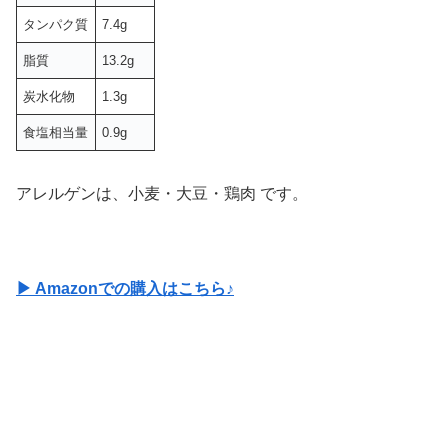
タンパク質
7.4g
脂質
13.2g
炭水化物
1.3g
食塩相当量
0.9g
アレルゲンは、小麦・大豆・鶏肉 です。
▶ Amazonでの購入はこちら♪