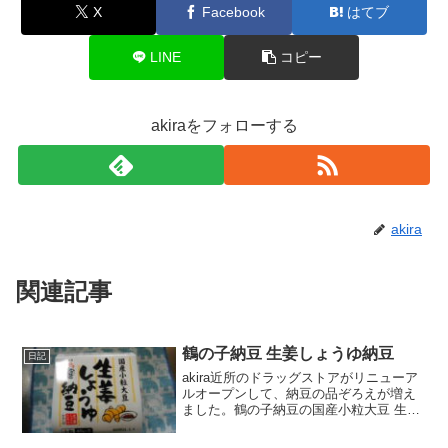
X
Facebook
はてブ
LINE
コピー
akiraをフォローする
akira
関連記事
鶴の子納豆 生姜しょうゆ納豆
日記
akira近所のドラッグストアがリニューア
ルオープンして、納豆の品ぞろえが増え
ました。鶴の子納豆の国産小粒大豆 生姜
しょうゆ納豆も買えるようになったの
で、早速たべてみました！wankoこの記