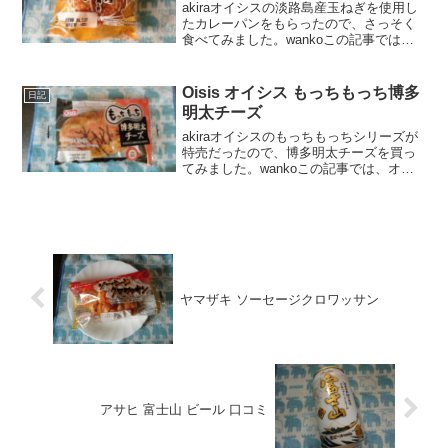
akiraオイシスの淡路島産玉ねぎを使用し
たカレーパンをもらったので、さっそく
食べてみました。wankoこの記事では、
オイシス 淡路島産玉ねぎを使用したカレ
ーパンの口コミや、カロリーなどの栄養
成分について紹介するよ！お買い得アイ
Oisis オイシス もっちもっち博多
日記
テムが大集合...
明太チーズ
akiraオイシスのもっちもっちシリーズが
特売だったので、博多明太チーズを買っ
てみました。wankoこの記事では、オイ
シスの もっちもっち博多明太チーズ の口
コミや、カロリーなどの栄養成分につい
て紹介するよ！Oisis オイシス もっちも
っ...
ヤマザキ ソーセージクロワッサン
アサヒ 富士山 ビール 口コミ