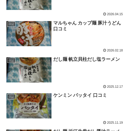
2026.04.15
マルちゃん カップ麺 豚汁うどん
日記
口コミ
2026.02.18
だし麺 帆立貝柱だし塩ラーメン
日記
2025.12.17
ケンミン パッタイ 口コミ
日記
2025.11.19