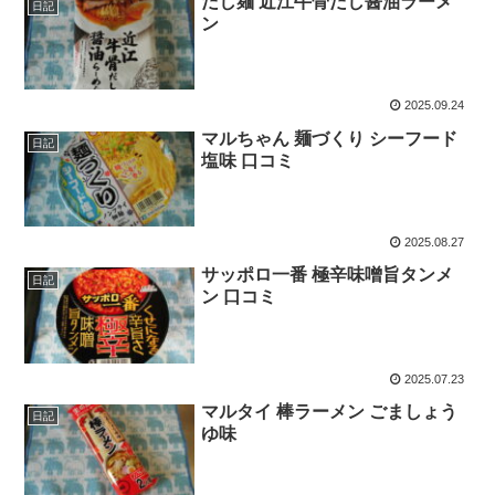
だし麺 近江牛骨だし醤油ラーメ
日記
ン
2025.09.24
マルちゃん 麺づくり シーフード
日記
塩味 口コミ
2025.08.27
サッポロ一番 極辛味噌旨タンメ
日記
ン 口コミ
2025.07.23
マルタイ 棒ラーメン ごましょう
日記
ゆ味