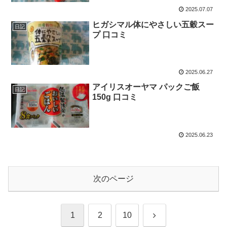
2025.07.07
ヒガシマル体にやさしい五穀スー
日記
プ 口コミ
2025.06.27
アイリスオーヤマ パックご飯
日記
150g 口コミ
2025.06.23
次のページ
次
1
2
10