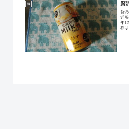
贅
酒
贅沢
近所
年1
称は