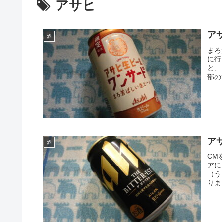
アサヒ
ア
酒
まろ
に行
と、
部の
ア
酒
CM
アに
（う
りま