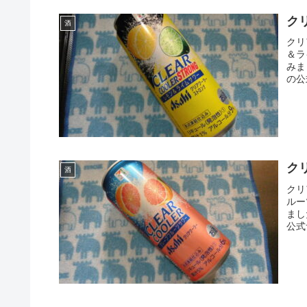
ク
酒
クリ
＆ラ
みま
の公
ク
酒
クリ
ルー
まし
公式