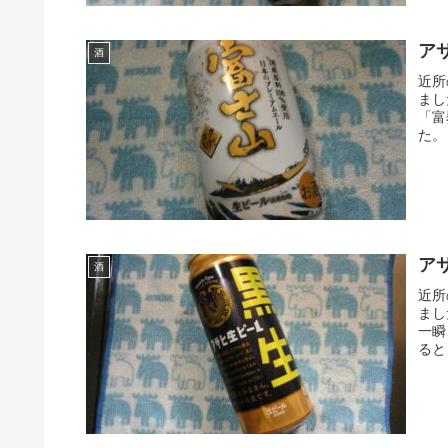
ア
酒
近所
まし
「富
た。
ア
酒
近所
まし
一瞬
ると