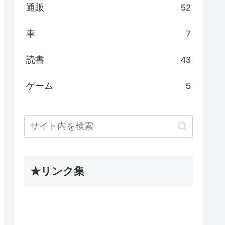
通販
52
車
7
読書
43
ゲーム
5
★リンク集