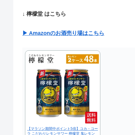
↓ 檸檬堂 はこちら
▶ Amazonのお酒売り場はこちら
【マラソン期間中ポイント5倍】コカ・コー
ラ こだわりレモンサワー 檸檬堂 鬼レモン