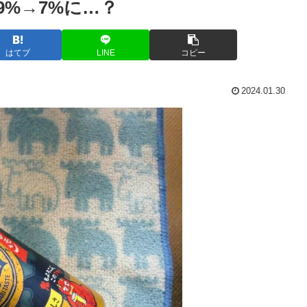
9%→7%に…？
はてブ
LINE
コピー
2024.01.30