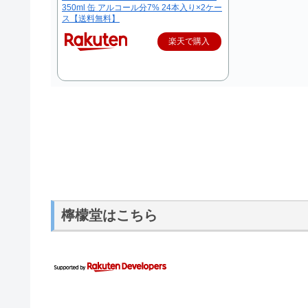
350ml 缶 アルコール分7% 24本入り×2ケー
ス【送料無料】
楽天で購入
檸檬堂はこちら