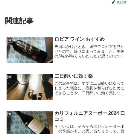
akira
関連記事
ロピア ワイン おすすめ
酒
先日出かけたとき、途中でロピアを見か
けたので、帰りによってみました。午後
の3時か4時くらいだったと思うのです
が、肉・魚・総菜あたりの売り場は、す
ごい人だかり。評判通り、旨そうなもの
が安い。だけど、一人暮らしのオイラに
は、さすがに大量すぎるも...
二日酔いに効く薬
酒
この記事では、すでに二日酔いになって
しまった場合に、症状を和らげるために
できることや、二日酔いに効く薬につい
て紹介します。二日酔いに効く薬薬は飲
まずに済むほうが良いので、飲み過ぎな
いことが大切ですよね。でも、気を付け
ていても、二日酔いになっ...
カリフォルニアヌーボー 2024 口
酒
コミ
そういえば、そろそろボジョレーヌーボ
ーの季節かも…と思い当たりまして、買