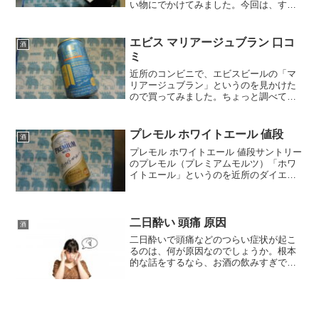
い物にでかけてみました。今回は、すこ
し足をのばして、最寄りのイオンモール
へ。最近、イオンのワイン売り場にはま
っているし、冬物の服も見たいからちょ
エビス マリアージュブラン 口コ
酒
うどいいかなと。でも、た...
ミ
近所のコンビニで、エビスビールの「マ
リアージュブラン」というのを見かけた
ので買ってみました。ちょっと調べてみ
たのですが、発売日とかよくわからなく
て。汗でも、クリエイティブブリューの
第８弾みたいですね。なんでも、一流ホ
プレモル ホワイトエール 値段
酒
テルの料理人と開発したの...
プレモル ホワイトエール 値段サントリー
のプレモル（プレミアムモルツ）「ホワ
イトエール」というのを近所のダイエー
グルメシティで見つけたので、飲んでみ
ました。ちょっと調べてみたら、5月23に
発売されていたみたいです。値段につい
て公式で調べてみ...
二日酔い 頭痛 原因
酒
二日酔いで頭痛などのつらい症状が起こ
るのは、何が原因なのでしょうか。根本
的な話をするなら、お酒の飲みすぎです
よね。でも、この記事では、お酒を飲む
ことによって体内でどんな変化がおこ
り、どんな影響があるのかといったこと
を紹介します。アセトアルデ...