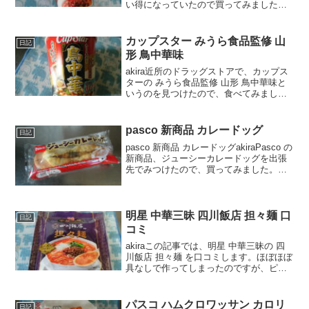
い得になっていたので買ってみました。
美味しかったので、口コミしますね。
wankoこの記事では、カップヌードル 暗
殺者のパスタ風 の正直な口コミや、カロ
カップスター みうら食品監修 山
日記
リーなどを紹...
形 鳥中華味
akira近所のドラッグストアで、カップス
ターの みうら食品監修 山形 鳥中華味と
いうのを見つけたので、食べてみまし
た。wankoこの記事では、カップスター
みうら食品監修 山形 鳥中華味 の正直な
口コミや、カロリーなどを紹介するよ！
pasco 新商品 カレードッグ
日記
カップ...
pasco 新商品 カレードッグakiraPasco の
新商品、ジューシーカレードッグを出張
先でみつけたので、買ってみました。
wankoこの記事では、Pasco の新商品、
ジューシーカレードッグの口コミや、カ
ロリーなどの栄養成分について紹介...
明星 中華三昧 四川飯店 担々麺 口
日記
コミ
akiraこの記事では、明星 中華三昧の 四
川飯店 担々麺 を口コミします。ほぼほぼ
具なしで作ってしまったのですが、ピリ
辛ごま味噌ってかんじで、めっちゃ美味
しかったのですよ♪wankoこの記事では、
明星 中華三昧 四川飯店 担々麺 の正直
パスコ ハムクロワッサン カロリ
日記