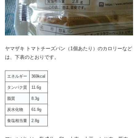
ヤマザキ トマトチーズパン（1個あたり）のカロリーなど
は、下表のとおりです。
エネルギー
369kcal
タンパク質
11.6g
脂質
8.3g
炭水化物
61.9g
食塩相当量
2.8g