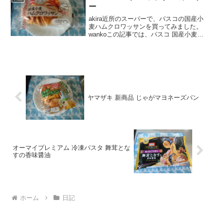
な...
ー
akira近所のスーパーで、パスコの国産小
麦ハムクロワッサンを買ってみました。
wankoこの記事では、パスコ 国産小麦ハ
ムクロワッサンの口コミや、カロリーな
どの栄養成分について紹介するよ！日本
最大級ショッピングサイト！お買い物な
ら楽天市場パ...
ヤマザキ 新商品 じゃがマヨネーズパン
オーマイプレミアム 冷凍パスタ 舞茸とな
すの香味醤油
ホーム
日記