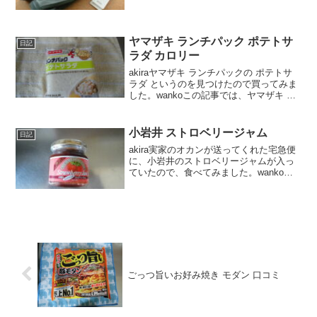
っと予算オーバー気味だったのですが、
買ってみて良かったです。wankoこの記
事では、富山サンダー 傘 折りたたみ の
正...
ヤマザキ ランチパック ポテトサ
日記
ラダ カロリー
akiraヤマザキ ランチパックの ポテトサ
ラダ というのを見つけたので買ってみま
した。wankoこの記事では、ヤマザキ ラ
ンチパック ポテトサラダの口コミや、カ
ロリーなどの栄養成分について紹介する
よ！お買い得アイテムが大集合！買うな
小岩井 ストロベリージャム
日記
らやっ...
akira実家のオカンが送ってくれた宅急便
に、小岩井のストロベリージャムが入っ
ていたので、食べてみました。wankoこ
の記事では、小岩井のストロベリージャ
ム の口コミや、カロリーなどの栄養成分
について紹介するよ！お買い得アイテム
が大集合！買...
ごっつ旨いお好み焼き モダン 口コミ