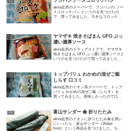
フジパンソースコロッケパン
日記
akira近所のスーパーで、フジパンの ソー
スコロッケパン というのを見つけたの
で、買ってみました。大きなコロッケが
丸ごと入った、ズッシリボリューミーな
一品です。wankoこの記事では、フジパ
ン ソースコロッケパン の口コミや、カロ
リーなど...
ヤマザキ 焼きそばまん UFO ぶっ
日記
濃い濃厚ソース
akira近所のドラッグストアで、ヤマザキ
焼きそばまん UFO ぶっ濃い濃厚ソースと
いうのを見つけたので買ってみました。
wankoこの記事では、ヤマザキ 焼きそば
まん UFO ぶっ濃い濃厚ソースの口コミ
や、カロリーなどの栄養成分について
トップバリュ わかめの混ぜご飯
日記
紹...
しらす 口コミ
akira近所のイオン系スーパーで、トップ
バリュ わかめの混ぜご飯（しらす）を、
買ってみました。美味しかったので口コ
ミしますね。wankoこの記事では、トッ
プバリュ わかめの混ぜご飯 しらす の口
コミや、カロリーなどの栄養成分につい
富山サンダー 傘 折りたたみ
日記
て紹介す...
akira近所のイオンに折りたたみ傘を買い
にいったら、富山サンダー（Water
front）という商品を見つけました。ちょ