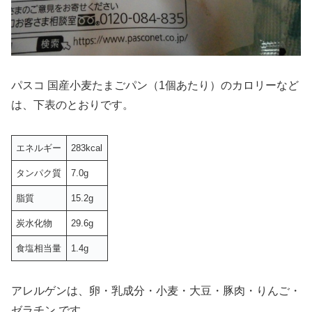
パスコ 国産小麦たまごパン（1個あたり）のカロリーなど
は、下表のとおりです。
エネルギー
283kcal
タンパク質
7.0g
脂質
15.2g
炭水化物
29.6g
食塩相当量
1.4g
アレルゲンは、卵・乳成分・小麦・大豆・豚肉・りんご・
ゼラチン です。