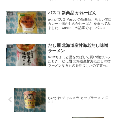
トマト＆とろ～りチーズ を買ってみまし
た。wankoこの記事では、フジパン スナ
ックサンド フジパン スナックサンド 大
パスコ 新商品 かれーぱん
日記
人の...
akiraパスコ Pasco の新商品、ちょい甘口
カレー・懐かしのかれーぱん を食べてみ
ました。wankoこの記事では、パスコ
Pasco の新商品、ちょい甘口カレー・懐
かしのかれーぱん の口コミや、カロリー
などの栄養成分について紹介するよ...
だし麺 北海道産甘海老だし味噌
日記
ラーメン
akiraちょっと足をのばして買い物にいっ
たとき、だし麺 北海道産甘海老だし味噌
ラーメンなるものを見つけたので買った
みました。美味しかったので、口コミし
ますね。wankoこの記事では、だし麺 北
海道産甘海老だし味噌ラーメンの正直な
口コミ、カ...
ちいかわ チャルメラ カップラーメン 口
コミ