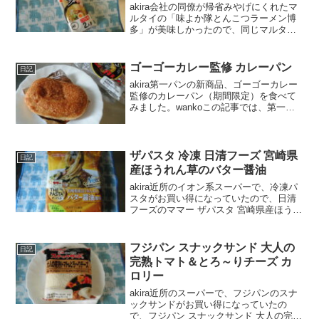
akira会社の同僚が帰省みやげにくれたマ
ルタイの「味よか隊とんこつラーメン博
多」が美味しかったので、同じマルタイ
の棒ラーメン食べ比べセットを取り寄せ
てみました。美味しかったので、口コミ
しますね。wankoこの記事では、棒ラー
ゴーゴーカレー監修 カレーパン
日記
メンのアレンジ...
akira第一パンの新商品、ゴーゴーカレー
監修のカレーパン（期間限定）を食べて
みました。wankoこの記事では、第一パ
ンの新商品「ゴーゴーカレー監修 カレー
パン」の口コミや、カロリーなどの栄養
成分について紹介するよ！ゴーゴーカレ
ー監修 カレ...
ザパスタ 冷凍 日清フーズ 宮崎県
日記
産ほうれん草のバター醤油
akira近所のイオン系スーパーで、冷凍パ
スタがお買い得になっていたので、日清
フーズのママー ザパスタ 宮崎県産ほうれ
ん草のバター醤油風味 というのを購入し
てみました。wankoこの記事では、日清
フーズ ママー ザパスタ 宮崎県産ほうれ
フジパン スナックサンド 大人の
日記
ん草...
完熟トマト＆とろ～りチーズ カ
ロリー
akira近所のスーパーで、フジパンのスナ
ックサンドがお買い得になっていたの
で、フジパン スナックサンド 大人の完熟