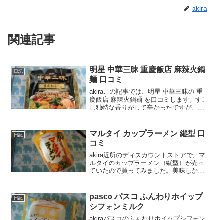
akira
関連記事
明星 中華三昧 重慶飯店 麻辣火鍋
日記
麺 口コミ
akiraこの記事では、明星 中華三昧の 重
慶飯店 麻辣火鍋麺 を口コミします。すこ
し独特な香りがして辛かったですが、ク
セになる旨さでした♪wankoこの記事で
は、明星 中華三昧 重慶飯店 麻辣火鍋麺
の正直な口コミや、カロリーなどを紹介
マルタイ カップラーメン 縦型 口
日記
す...
コミ
akira近所のディスカウントストアで、マ
ルタイのカップラーメン（縦型）が売っ
ていたので買ってみました。美味しかっ
たので、口コミしますね。wankoこの記
事では、マルタイのカップラーメン（縦
型）の正直な口コミや、カロリーなどを
pasco パスコ ふんわりホイップ
日記
紹介するよ！マ...
シフォンミルク
akiraパスコのふんわりホイップシフォン