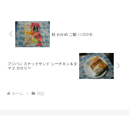
食べてみました。wankoこの記事では、
エースコック 蜂屋 旭川ラーメン 大盛り
カップ麺 の正直な口コミや、カロリーな
どを...
鮭 わかめ ご飯 ハゴロモ
フジパン スナックサンド シーチキン＆タ
マゴ カロリー
ホーム
日記