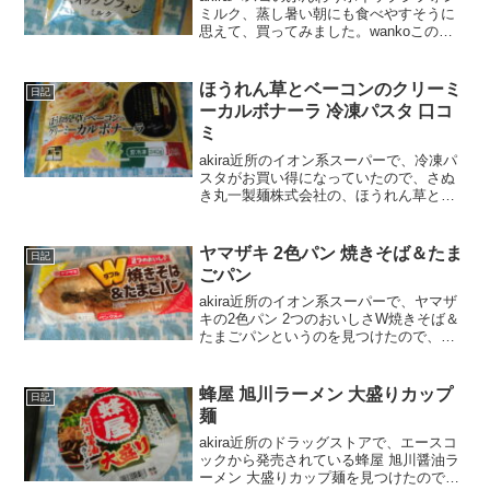
ミルク、蒸し暑い朝にも食べやすそうに
思えて、買ってみました。wankoこの記
事では、パスコのふんわりホイップシフ
ォンミルクを食べてみた口コミや、カロ
リーなどの栄養成分について紹介する
ほうれん草とベーコンのクリーミ
日記
よ！pasco ...
ーカルボナーラ 冷凍パスタ 口コ
ミ
akira近所のイオン系スーパーで、冷凍パ
スタがお買い得になっていたので、さぬ
き丸一製麺株式会社の、ほうれん草とベ
ーコンのクリーミーカルボナーラ 冷凍パ
スタ を購入して食べてみました。wanko
この記事では、さぬき丸一製麺株式会社
ヤマザキ 2色パン 焼きそば＆たま
日記
ほうれん...
ごパン
akira近所のイオン系スーパーで、ヤマザ
キの2色パン 2つのおいしさW焼きそば＆
たまごパンというのを見つけたので、さ
っそく購入して食べてみました。wanko
この記事では、ヤマザキの2色パン 2つの
おいしさW焼きそば＆たまごパンの口コ
蜂屋 旭川ラーメン 大盛りカップ
日記
ミや、...
麺
akira近所のドラッグストアで、エースコ
ックから発売されている蜂屋 旭川醤油ラ
ーメン 大盛りカップ麺を見つけたので、