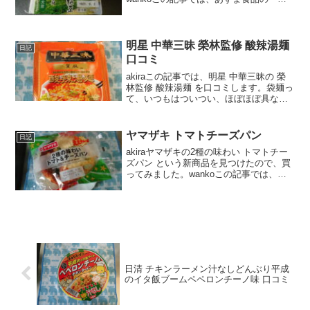
わさび 納豆」の口コミや、カロリーなど
の栄養成分について紹介するよ！お買い
得アイテムが大集合！買うならやっぱり
楽天市場本...
明星 中華三昧 榮林監修 酸辣湯麺
日記
口コミ
akiraこの記事では、明星 中華三昧の 榮
林監修 酸辣湯麺 を口コミします。袋麺っ
て、いつもはついつい、ほぼほぼ具なし
で作ってしまうのですが、今回は卵を入
れてみたところ、めっちゃ美味しかった
のですよ♪wankoこの記事では、明星 中華
ヤマザキ トマトチーズパン
日記
三昧...
akiraヤマザキの2種の味わい トマトチー
ズパン という新商品を見つけたので、買
ってみました。wankoこの記事では、ヤ
マザキ 2種の味わい トマトチーズパン の
口コミや、カロリーなどの栄養成分につ
いて紹介するよ！日本最大級ショッピン
グサ...
日清 チキンラーメン汁なしどんぶり平成
のイタ飯ブームペペロンチーノ味 口コミ