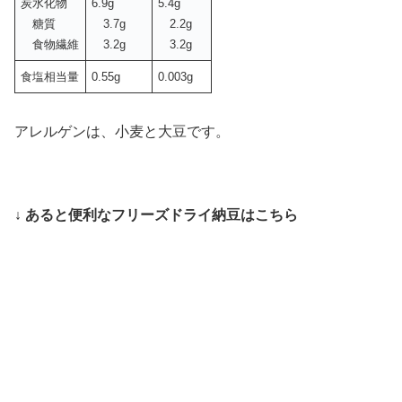
炭水化物
6.9g
5.4g
糖質
3.7g
2.2g
食物繊維
3.2g
3.2g
食塩相当量
0.55g
0.003g
アレルゲンは、小麦と大豆です。
↓ あると便利なフリーズドライ納豆はこちら