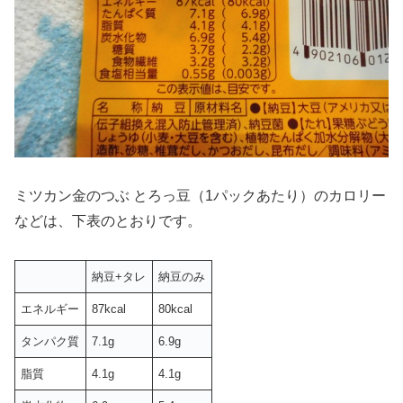
ミツカン金のつぶ とろっ豆（1パックあたり）のカロリー
などは、下表のとおりです。
納豆+タレ
納豆のみ
エネルギー
87kcal
80kcal
タンパク質
7.1g
6.9g
脂質
4.1g
4.1g