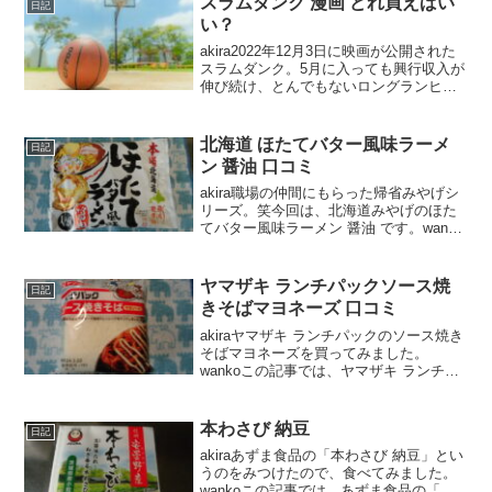
スラムダンク 漫画 どれ買えばい
日記
い？
akira2022年12月3日に映画が公開された
スラムダンク。5月に入っても興行収入が
伸び続け、とんでもないロングランヒッ
トになっていますね。原作も読んでみた
くなって探したのですが、電子書籍化さ
れてないみたいでした。しかも、単行本
北海道 ほたてバター風味ラーメ
日記
全巻セット...
ン 醤油 口コミ
akira職場の仲間にもらった帰省みやげシ
リーズ。笑今回は、北海道みやげのほた
てバター風味ラーメン 醤油 です。wanko
この記事では、北海道 ほたてバター風味
ラーメン 醤油の正直な口コミや、カロリ
ーなどを紹介するよ！北海道 ほたてバタ
ヤマザキ ランチパックソース焼
日記
ー風...
きそばマヨネーズ 口コミ
akiraヤマザキ ランチパックのソース焼き
そばマヨネーズを買ってみました。
wankoこの記事では、ヤマザキ ランチパ
ックソース焼きそばマヨネーズの口コミ
や、カロリーなどの栄養成分について紹
介するよ！お買い得アイテムが大集合！
本わさび 納豆
日記
買うならやっぱ...
akiraあずま食品の「本わさび 納豆」とい
うのをみつけたので、食べてみました。
wankoこの記事では、あずま食品の「本