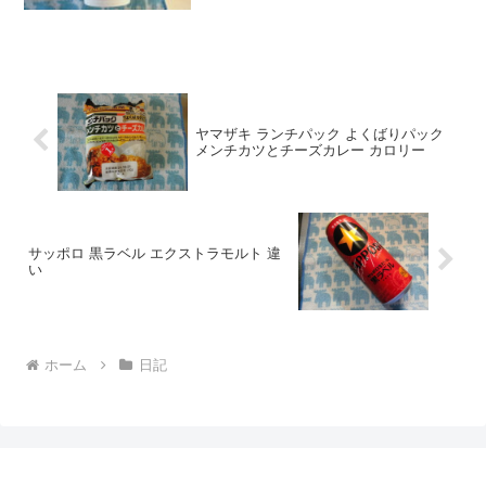
す。wankoこの記事では、担々麺 口コミ
の正直な口コミやカロリー、ＣＭの元ネ
タなどについて紹介するよ！重たいドリ
ンク送料無...
ヤマザキ ランチパック よくばりパック
メンチカツとチーズカレー カロリー
サッポロ 黒ラベル エクストラモルト 違
い
ホーム
日記