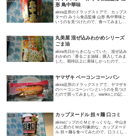
形 鳥中華味
akira近所のドラッグストアで、カップス
ターの みうら食品監修 山形 鳥中華味と
いうのを見つけたので、食べてみまし
た。wankoこの記事では、カップスター
みうら食品監修 山形 鳥中華味 の正直な
口コミや、カロリーなどを紹介するよ！
丸美屋 混ぜ込みわかめシリーズ
日記
カップ...
ごま油
akira先日からきになっていた、混ぜ込み
わかめの「香るごま油味」購入してみま
した。期待以上に美味しかったので、口
コミしますね。wankoこの記事では、丸
美屋 混ぜ込みわかめシリーズ ごま油の口
コミや、カロリーなどの栄養成分につい
ヤマザキ ベーコンコーンパン
日記
て紹介する...
akira近所のドラッグストアで、ヤマザキ
のベーコンコーンパンというのを見つけ
たので買ってみました。wankoこの記事
では、ヤマザキ ベーコンコーンパンの口
コミや、カロリーなどの栄養成分につい
て紹介するよ！お買い得アイテムが大集
合！買うなら...
カップヌードル 担々麺 口コミ
日記
akiraピップのＣＭとそっくりな、中山き
んに君のＣＭが印象的な、カップヌード
ル 担々麺を食べてみたので、口コミしま