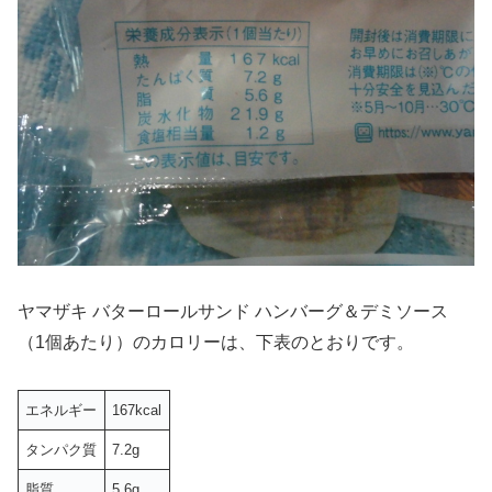
ヤマザキ バターロールサンド ハンバーグ＆デミソース
（1個あたり）のカロリーは、下表のとおりです。
エネルギー
167kcal
タンパク質
7.2g
脂質
5.6g