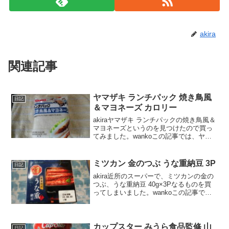
akira
関連記事
ヤマザキ ランチパック 焼き鳥風
日記
＆マヨネーズ カロリー
akiraヤマザキ ランチパックの焼き鳥風＆
マヨネーズというのを見つけたので買っ
てみました。wankoこの記事では、ヤマ
ザキ ランチパック 焼き鳥風＆マヨネーズ
の口コミや、カロリーなどの栄養成分に
ついて紹介するよ！お買い得アイテムが
ミツカン 金のつぶ うな重納豆 3P
日記
大集合！...
akira近所のスーパーで、ミツカンの金の
つぶ、うな重納豆 40g×3Pなるものを買
ってしまいました。wankoこの記事で
は、ミツカン 金のつぶ うな重納豆
40g×3Pの口コミや、カロリーなどの栄養
成分について紹介するよ！ミツカン 金の
つ...
カップスター みうら食品監修 山
日記