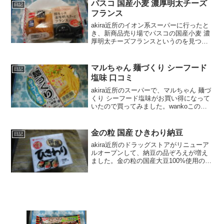
ジパン スナックサンドテリヤキチキン＆
パスコ 国産小麦 濃厚明太チーズ
日記
マヨの...
フランス
akira近所のイオン系スーパーに行ったと
き、新商品売り場でパスコの国産小麦 濃
厚明太チーズフランスというのを見つけ
たので、買ってみました。wankoこの記
事では、パスコ 国産小麦 濃厚明太チーズ
フランスの口コミや、カロリーなどの栄
マルちゃん 麺づくり シーフード
日記
養成分に...
塩味 口コミ
akira近所のスーパーで、マルちゃん 麺づ
くり シーフード塩味がお買い得になって
いたので買ってみました。wankoこの記
事では、マルちゃん 麺づくり シーフード
塩味 の正直な口コミや、カロリーなどを
紹介するよ！マルちゃん 麺づくり シー
金の粒 国産 ひきわり納豆
日記
フ...
akira近所のドラッグストアがリニューア
ルオープンして、納豆の品ぞろえが増え
ました。金の粒の国産大豆100%使用の
ひきわり納豆も買えるようになったの
で、早速たべてみました！wankoこの記
事では、金の粒 国産 ひきわり納豆 の口
コミや、...