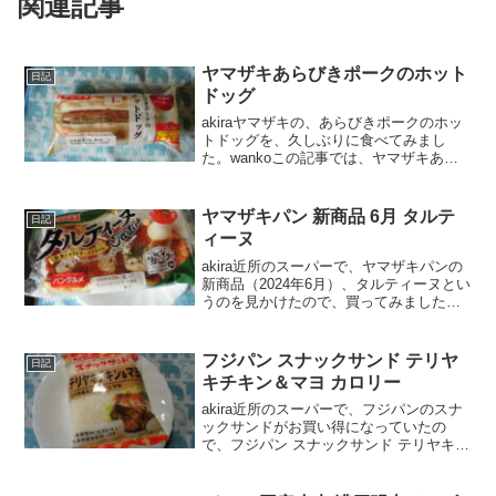
関連記事
ヤマザキあらびきポークのホット
日記
ドッグ
akiraヤマザキの、あらびきポークのホッ
トドッグを、久しぶりに食べてみまし
た。wankoこの記事では、ヤマザキあら
びきポークのホットドッグ の口コミや、
カロリーなどの栄養成分について紹介す
るよ！ヤマザキあらびきポークのホット
ヤマザキパン 新商品 6月 タルテ
日記
ドッグ 口コミ...
ィーヌ
akira近所のスーパーで、ヤマザキパンの
新商品（2024年6月）、タルティーヌとい
うのを見かけたので、買ってみました。
wankoこの記事では、ヤマザキパン 新商
品 6月 タルティーヌの口コミや、カロリ
ーなどの栄養成分について紹介するよ！
フジパン スナックサンド テリヤ
日記
お...
キチキン＆マヨ カロリー
akira近所のスーパーで、フジパンのスナ
ックサンドがお買い得になっていたの
で、フジパン スナックサンド テリヤキチ
キン＆マヨを買ってみました。wankoこ
の記事では、フジパン スナックサンド フ