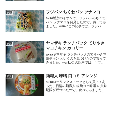
口コミや、カロリーなどの栄養成分につ
いて紹介するよ！お買い得アイテムが大
集合！買う...
フジパン ちくわパン ツナマヨ
日記
akira近所のイオンで、フジパンのちくわ
パン ツナマヨを発見したので、買ってみ
ました。wankoこの記事では、フジパン
ちくわパン ツナマヨ の口コミや、カロリ
ーなどの栄養成分について紹介するよ！
フジパン ちくわパン ツナマヨ 口コミち
く...
ヤマザキ ランチパック てりやき
日記
マヨチキン カロリー
akiraヤマザキ ランチパックのてりやきマ
ヨチキン というのを見つけたので買って
みました。wankoこの記事では、ヤマザ
キ ランチパック てりやきマヨチキンの口
コミや、カロリーなどの栄養成分につい
て紹介するよ！お買い得アイテムが大集
麺職人 味噌 口コミ アレンジ
日記
合！買...
akiraローリングストックとして買ってあ
った、日清の麺職人 塩麹コク味噌 の賞味
期限が近づいたので、食べてみました。
wankoこの記事では、日清 麺職人 味噌の
正直な口コミや、アレンジにおすすめな
食材などを紹介するよ！麺職人 味噌 口コ
ミ...