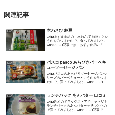
関連記事
本わさび 納豆
日記
akiraあずま食品の「本わさび 納豆」とい
うのをみつけたので、食べてみました。
wankoこの記事では、あずま食品の「本
わさび 納豆」の口コミや、カロリーなど
の栄養成分について紹介するよ！お買い
得アイテムが大集合！買うならやっぱり
楽天市場本...
パスコ pasco あらびきバーベキ
日記
ューソーセージ パン
akiraパスコのあらびきソーセージパンシ
リーズのバーベキューというのを見つけ
たので、買ってみました。wankoこの記
事では、パスコ あらびきバーベキューソ
ーセージ パン の口コミや、カロリーなど
の栄養成分について紹介するよ！日本最
ランチパック あんバター 口コミ
日記
大級ショ...
akira近所のドラッグストアで、ヤマザキ
ランチパックのあんバターを見つけたの
で買ってみました。wankoこの記事で
は、ヤマザキ ランチパック あんバターの