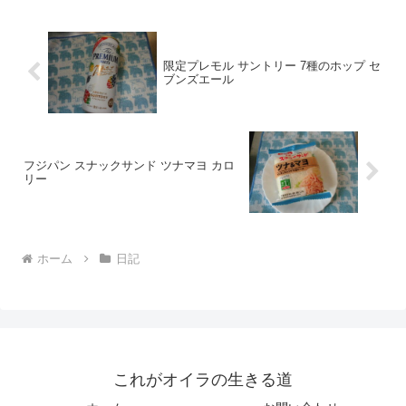
ー 冷凍パ...
限定プレモル サントリー 7種のホップ セ
ブンズエール
フジパン スナックサンド ツナマヨ カロ
リー
ホーム
日記
これがオイラの生きる道