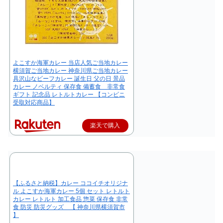
よこすか海軍カレー 当店人気ご当地カレー
横須賀ご当地カレー 神奈川県ご当地カレー
具沢山なビーフカレー 誕生日 父の日 景品
カレー ノベルティ 保存食 備蓄食 非常食
ギフト 記念品 レトルトカレー 【コンビニ
受取対応商品】
楽天で購入
【ふるさと納税】カレー ココイチオリジナ
ル よこすか海軍カレー 5個 セット レトルト
カレー レトルト 加工食品 惣菜 保存食 非常
食 防災 防災グッズ 【 神奈川県横須賀市
】