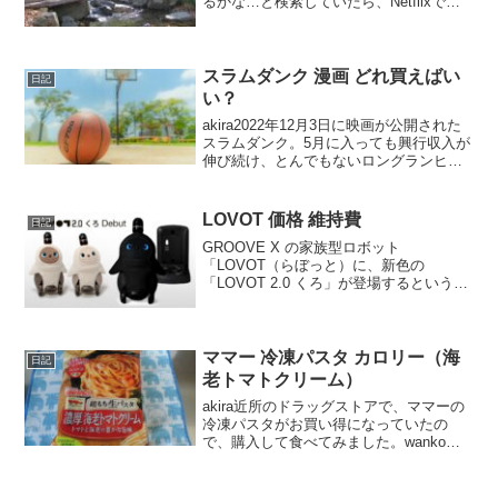
るかな…と検索していたら、Netflixでの
ドラマ化が決定したとか。wankoこの記
事では、幽遊白書の実写版キャストや、
原作漫画について紹介するよ！幽遊白書
実写...
スラムダンク 漫画 どれ買えばい
日記
い？
akira2022年12月3日に映画が公開された
スラムダンク。5月に入っても興行収入が
伸び続け、とんでもないロングランヒッ
トになっていますね。原作も読んでみた
くなって探したのですが、電子書籍化さ
れてないみたいでした。しかも、単行本
LOVOT 価格 維持費
日記
全巻セット...
GROOVE X の家族型ロボット
「LOVOT（らぼっと）に、新色の
「LOVOT 2.0 くろ」が登場するというニ
ュースを見かけました。5月16日に、レギ
ュラーカラーとして発売されます。この
記事では、LOVOTの価格や維持費などに
ついて紹介するよ！
ママー 冷凍パスタ カロリー（海
日記
老トマトクリーム）
akira近所のドラッグストアで、ママーの
冷凍パスタがお買い得になっていたの
で、購入して食べてみました。wankoこ
の記事では、ママー 超もち生パスタ 濃厚
海老トマトクリーム の正直な口コミや作
り方、カロリーなどを紹介するよ！ママ