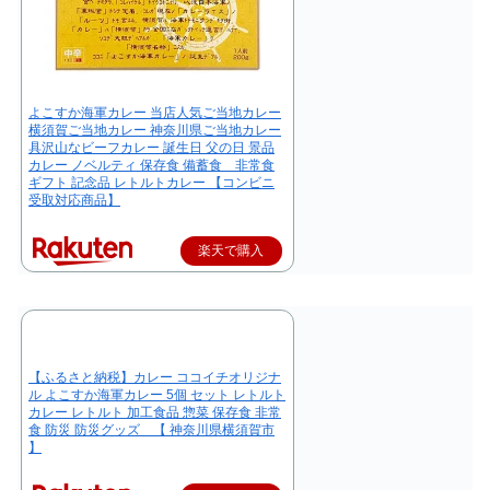
よこすか海軍カレー 当店人気ご当地カレー
横須賀ご当地カレー 神奈川県ご当地カレー
具沢山なビーフカレー 誕生日 父の日 景品
カレー ノベルティ 保存食 備蓄食 非常食
ギフト 記念品 レトルトカレー 【コンビニ
受取対応商品】
楽天で購入
【ふるさと納税】カレー ココイチオリジナ
ル よこすか海軍カレー 5個 セット レトルト
カレー レトルト 加工食品 惣菜 保存食 非常
食 防災 防災グッズ 【 神奈川県横須賀市
】