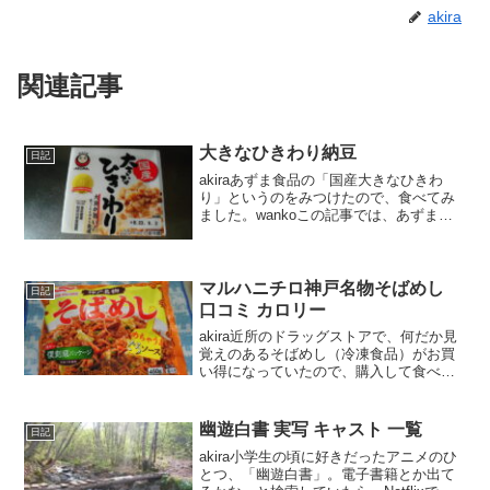
akira
関連記事
大きなひきわり納豆
日記
akiraあずま食品の「国産大きなひきわ
り」というのをみつけたので、食べてみ
ました。wankoこの記事では、あずま食
品の「国産大きなひきわり」の口コミ
や、カロリーなどの栄養成分について紹
介するよ！お買い得アイテムが大集合！
買うならやっぱり楽...
マルハニチロ神戸名物そばめし
日記
口コミ カロリー
akira近所のドラッグストアで、何だか見
覚えのあるそばめし（冷凍食品）がお買
い得になっていたので、購入して食べて
みました。wankoこの記事では、マルハ
ニチロ神戸名物そばめし の正直な口コミ
や作り方、カロリーなどを紹介するよ！
幽遊白書 実写 キャスト 一覧
日記
マルハニチロ...
akira小学生の頃に好きだったアニメのひ
とつ、「幽遊白書」。電子書籍とか出て