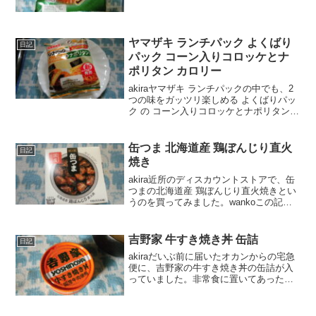
らトマトソースがのぞいて、微妙にクリ
スマスっぽく感じたんですよね。笑
wankoこの記事では、ヤマザキ もっちピ
ザパン の口コ...
ヤマザキ ランチパック よくばり
日記
パック コーン入りコロッケとナ
ポリタン カロリー
akiraヤマザキ ランチパックの中でも、2
つの味をガッツリ楽しめる よくばりパッ
ク の コーン入りコロッケとナポリタン
というのを見つけたので買ってみまし
た。wankoこの記事では、ヤマザキ ラン
チパック よくばりパック コーン入りコロ
缶つま 北海道産 鶏ぼんじり直火
日記
ッ...
焼き
akira近所のディスカウントストアで、缶
つまの北海道産 鶏ぼんじり直火焼きとい
うのを買ってみました。wankoこの記事
では、缶つま 北海道産 鶏ぼんじり直火焼
きの口コミや、カロリーなどの栄養成分
について紹介するよ！お買い得アイテム
吉野家 牛すき焼き丼 缶詰
日記
が大集合...
akiraだいぶ前に届いたオカンからの宅急
便に、吉野家の牛すき焼き丼の缶詰が入
っていました。非常食に置いてあったの
ですが、賞味期限が近づいたので食べて
みると…汗。wankoこの記事では、吉野
家の牛すき焼き丼缶詰を食べてみた口コ