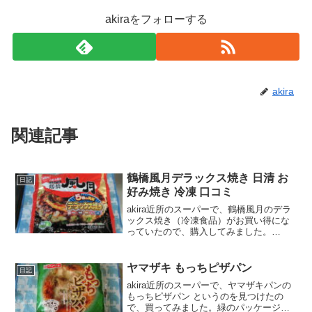
akiraをフォローする
akira
関連記事
鶴橋風月デラックス焼き 日清 お
日記
好み焼き 冷凍 口コミ
akira近所のスーパーで、鶴橋風月のデラ
ックス焼き（冷凍食品）がお買い得にな
っていたので、購入してみました。
wankoこの記事では、鶴橋風月デラック
ス焼き の正直な口コミや作り方、カロリ
ーなどを紹介するよ！鶴橋風月デラック
ヤマザキ もっちピザパン
日記
ス焼き 日清 お...
akira近所のスーパーで、ヤマザキパンの
もっちピザパン というのを見つけたの
で、買ってみました。緑のパッケージか