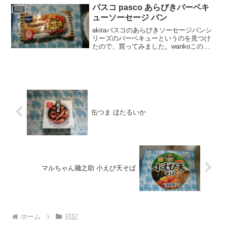
ミや、カロリー...
パスコ pasco あらびきバーベキ
日記
ューソーセージ パン
akiraパスコのあらびきソーセージパンシ
リーズのバーベキューというのを見つけ
たので、買ってみました。wankoこの記
事では、パスコ あらびきバーベキューソ
ーセージ パン の口コミや、カロリーなど
の栄養成分について紹介するよ！日本最
大級ショ...
缶つま ほたるいか
マルちゃん麺之助 小えび天そば
ホーム
日記