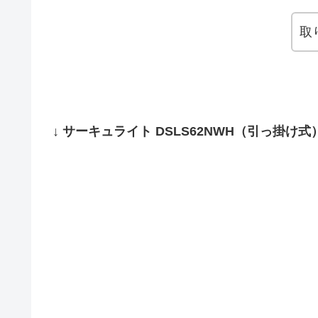
取
↓ サーキュライト DSLS62NWH（引っ掛け