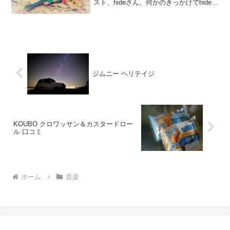
スト、hideさん。何かのきっかけでhideさ
んを知った若い人や、ふと昔を思い出し
て再びhideさんにハマる大人の人も多い
のではないでしょうか。そして、音楽を
た...
ジムニー ヘリテイジ
KOUBO クロワッサン＆カスタードロー
ル 口コミ
ホーム
音楽