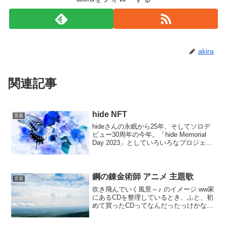
akira
関連記事
hide NFT
音楽
hideさんの永眠から25年、そしてソロデ
ビュー30周年の今年。「hide Memorial
Day 2023」としていろいろなプロジェク
トが始動していますね。hideさんの命日
だった5月2日には、「hide NFT
PROJECT」からの...
鋼の錬金術師 アニメ 主題歌
音楽
吹き飛んでいく風景～♪ のイメージ ww家
にあるCDを整理しているとき、ふと、初
めて買ったCDってなんだったっけかな？
と思ったんですよね。それで、思い出し
てみたのだけど、たぶんアニメの鋼の錬