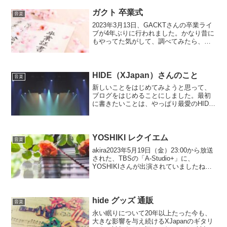
金術師で主題歌になってた「Ready
Steady...
ガクト 卒業式
音楽
2023年3月13日、GACKTさんの卒業ライ
ブが4年ぶりに行われました。かなり昔に
もやってた気がして、調べてみたら、今
回で14回目なのだそうです。2006年から
始まって、2020年からはコロナ渦で中
止。去年はGACKTさんが闘病中だった
た...
HIDE（XJapan）さんのこと
音楽
新しいことをはじめてみようと思って、
ブログをはじめることにしました。最初
に書きたいことは、やっぱり最愛のHIDE
さんについてです。
YOSHIKI レクイエム
音楽
akira2023年5月19日（金）23:00から放送
された、TBSの「A-Studio+」に、
YOSHIKIさんが出演されていましたね。
wankoこの記事では、A-Studio+でのやり
とりや、YOSHIKIさんがお母さんに捧げ
た「Req...
hide グッズ 通販
音楽
永い眠りについて20年以上たった今も、
大きな影響を与え続けるXJapanのギタリ