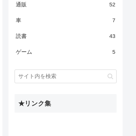
通販
52
車
7
読書
43
ゲーム
5
★リンク集