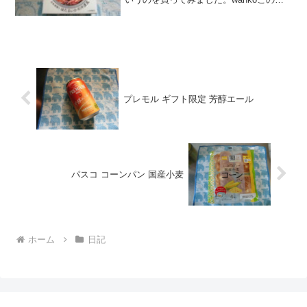
事では、缶つま 日本海獲りほたるいかの
沖漬風の口コミや、カロリーなどの栄養
成分について紹介するよ！お買い得アイ
テムが大集合...
プレモル ギフト限定 芳醇エール
パスコ コーンパン 国産小麦
ホーム
日記