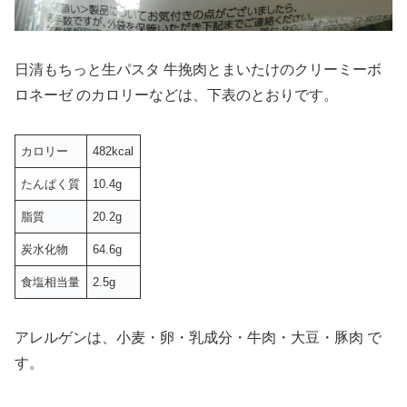
日清もちっと生パスタ 牛挽肉とまいたけのクリーミーボ
ロネーゼ のカロリーなどは、下表のとおりです。
カロリー
482kcal
たんぱく質
10.4g
脂質
20.2g
炭水化物
64.6g
食塩相当量
2.5g
アレルゲンは、小麦・卵・乳成分・牛肉・大豆・豚肉 で
す。