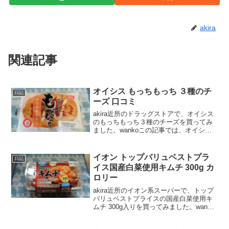
akira
関連記事
オイシス もっちもっち ３種のチ
日記
ーズ 口コミ
akira近所のドラッグストアで、オイシス
のもっちもっち３種のチーズを買ってみ
ました。wankoこの記事では、オイシス
もっちもっち３種のチーズの口コミや、
カロリーなどの栄養成分について紹介す
るよ！日本最大級ショッピングサイト！
イオン トップバリュベストプラ
日記
お買い物なら...
イス国産白菜使用キムチ 300g カ
ロリー
akira近所のイオン系スーパーで、トップ
バリュベストプライスの国産白菜使用キ
ムチ 300g入りを買ってみました。wanko
この記事では、イオン トップバリュベス
トプライス国産白菜使用キムチ 300g の