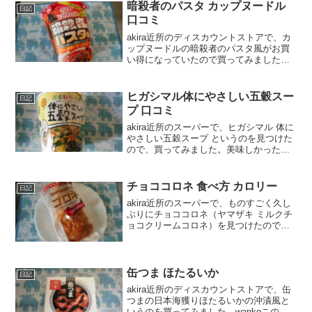
口コミや、カロリーなどの栄養成分に
暗殺者のパスタ カップヌードル
日記
つ...
口コミ
akira近所のディスカウントストアで、カ
ップヌードルの暗殺者のパスタ風がお買
い得になっていたので買ってみました。
美味しかったので、口コミしますね。
wankoこの記事では、カップヌードル 暗
殺者のパスタ風 の正直な口コミや、カロ
ヒガシマル体にやさしい五穀スー
日記
リーなどを紹...
プ 口コミ
akira近所のスーパーで、ヒガシマル 体に
やさしい五穀スープ というのを見つけた
ので、買ってみました。美味しかったの
で、口コミしますね。wankoこの記事で
は、ヒガシマル 体にやさしい五穀スープ
の正直な口コミや、カロリーなどを紹介
チョココロネ 食べ方 カロリー
日記
するよ...
akira近所のスーパーで、ものすごく久し
ぶりにチョココロネ（ヤマザキ ミルクチ
ョコクリームコロネ）を見つけたので買
ってみました。wankoこの記事では、チ
ョココロネの食べ方や口コミ、カロリー
などの栄養成分について紹介するよ！お
買い得アイテ...
缶つま ほたるいか
日記
akira近所のディスカウントストアで、缶
つまの日本海獲りほたるいかの沖漬風と
いうのを買ってみました。wankoこの記