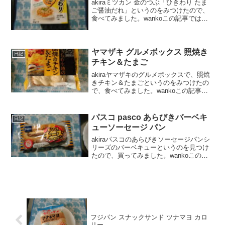
akiraミツカン 金のつぶ「ひきわり たま
ご醤油だれ」というのをみつけたので、
食べてみました。wankoこの記事では、
ミツカン 金のつぶ「ひきわり たまご醤油
だれ」の口コミや、カロリーなどの栄養
成分について紹介するよ！お買い得アイ
テムが大...
ヤマザキ グルメボックス 照焼き
日記
チキン＆たまご
akiraヤマザキのグルメボックスで、照焼
きチキン＆たまごというのをみつけたの
で、食べてみました。wankoこの記事で
は、ヤマザキ グルメボックス 照焼きチキ
ン＆たまごの口コミや、カロリーなどの
栄養成分について紹介するよ！お買い得
パスコ pasco あらびきバーベキ
日記
アイテムが...
ューソーセージ パン
akiraパスコのあらびきソーセージパンシ
リーズのバーベキューというのを見つけ
たので、買ってみました。wankoこの記
事では、パスコ あらびきバーベキューソ
ーセージ パン の口コミや、カロリーなど
の栄養成分について紹介するよ！日本最
大級ショ...
フジパン スナックサンド ツナマヨ カロ
リー