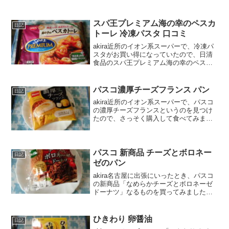
スパ王プレミアム海の幸のペスカ
日記
トーレ 冷凍パスタ 口コミ
akira近所のイオン系スーパーで、冷凍パ
スタがお買い得になっていたので、日清
食品のスパ王プレミアム海の幸のペスカ
トーレを購入してみました。wankoこの
記事では、スパ王プレミアム海の幸のペ
スカトーレ 冷凍パスタ の正直な口コミや
パスコ濃厚チーズフランス パン
日記
作り方、カ...
akira近所のイオン系スーパーで、パスコ
の濃厚チーズフランスというのを見つけ
たので、さっそく購入して食べてみまし
た。wankoこの記事では、パスコ濃厚チ
ーズフランス パンの口コミや、カロリー
などの栄養成分について紹介するよ！お
買い得アイテ...
パスコ 新商品 チーズとボロネー
日記
ゼのパン
akira名古屋に出張にいったとき、パスコ
の新商品「なめらかチーズとボロネーゼ
ドーナツ」なるものを買ってみました。
wankoこの記事では、パスコ 新商品 チー
ズとボロネーゼのパンの口コミや、カロ
リーなどの栄養成分について紹介する
ひきわり 卵醤油
日記
よ！日本最大...