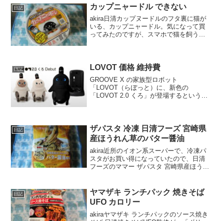
らやっぱり楽天...
カップニャードル できない
日記
akira日清カップヌードルのフタ裏に猫が
いる、カップニャードル。気になって買
ってみたのですが、スマホで猫を飼うこ
とができない今日この頃。涙wankoこの
記事では、カップニャードルを体験して
みた口コミや、できないときの対処法
（Android...
LOVOT 価格 維持費
日記
GROOVE X の家族型ロボット
「LOVOT（らぼっと）に、新色の
「LOVOT 2.0 くろ」が登場するというニ
ュースを見かけました。5月16日に、レギ
ュラーカラーとして発売されます。この
記事では、LOVOTの価格や維持費などに
ついて紹介するよ！
ザパスタ 冷凍 日清フーズ 宮崎県
日記
産ほうれん草のバター醤油
akira近所のイオン系スーパーで、冷凍パ
スタがお買い得になっていたので、日清
フーズのママー ザパスタ 宮崎県産ほうれ
ん草のバター醤油風味 というのを購入し
てみました。wankoこの記事では、日清
フーズ ママー ザパスタ 宮崎県産ほうれ
ヤマザキ ランチパック 焼きそば
日記
ん草...
UFO カロリー
akiraヤマザキ ランチパックのソース焼き