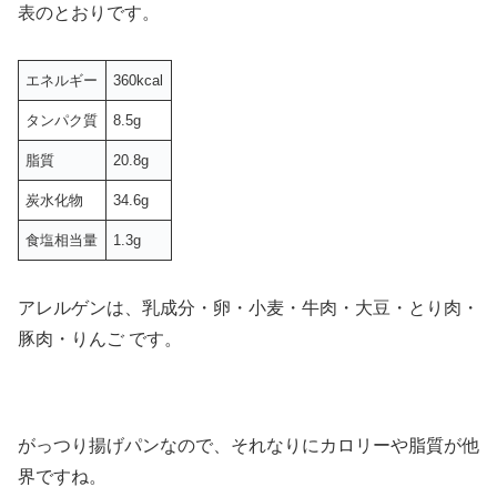
表のとおりです。
エネルギー
360kcal
タンパク質
8.5g
脂質
20.8g
炭水化物
34.6g
食塩相当量
1.3g
アレルゲンは、乳成分・卵・小麦・牛肉・大豆・とり肉・
豚肉・りんご です。
がっつり揚げパンなので、それなりにカロリーや脂質が他
界ですね。