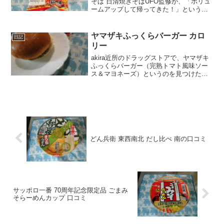
そば 日清焼きそばUFO監修が、「ボリュ
ームアップして帰ってきた！」というの
を見つけたので買ってみました。wanko
この記事では、大好評のあの味が、ボリ
ュームアップして帰ってきた！ヤマザキ
ヤマザキふっくらバーガー カロ
日記
ランチ...
リー
akira近所のドラッグストアで、ヤマザキ
ふっくらバーガー（完熟トマト風味ソー
ス＆マヨネーズ）というのを見つけたの
で、購入して食べてみました。wankoこ
の記事では、ヤマザキ ふっくらバーガー
（完熟トマト風味ソース＆マヨネーズ）
の口コミや...
どん兵衛 東西南北 だし比べ 南の口コミ
サッポロ一番 70周年記念限定品 ごまみ
そらーめんカップ 口コミ