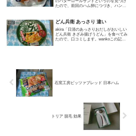
のバターロールサンドというのを見つけ
たので、前回のハム卵につづき、ハンバ
ーグ＆デミソースを購入して食べてみま
した。wankoこの記事では、ヤマザキ バ
ターロールサンド ハンバーグ＆デミソー
どん兵衛 あっさり 違い
日記
スの口コミ...
akira「日清のあっさりおだしがおいしい
どん兵衛 きざみ揚げうどん」を食べてみ
たので、口コミします。wankoこの記事
では、あっさりどん兵衛の正直なレビュ
ーや、普通のどん兵衛との違いを紹介す
るよ！どん兵衛 あっさり 口コミ「日清の
あっさり...
石窯工房ピッツァブレッド 日本ハム
トリア 脱毛 効果