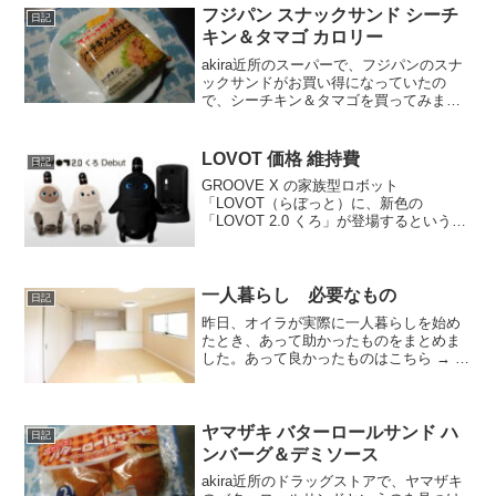
て紹介するよ！お買い得アイテムが大集
フジパン スナックサンド シーチ
日記
合！買...
キン＆タマゴ カロリー
akira近所のスーパーで、フジパンのスナ
ックサンドがお買い得になっていたの
で、シーチキン＆タマゴを買ってみまし
た。wankoこの記事では、フジパン スナ
ックサンド シーチキン＆タマゴの口コミ
や、カロリーなどの栄養成分について紹
LOVOT 価格 維持費
日記
介するよ！お...
GROOVE X の家族型ロボット
「LOVOT（らぼっと）に、新色の
「LOVOT 2.0 くろ」が登場するというニ
ュースを見かけました。5月16日に、レギ
ュラーカラーとして発売されます。この
記事では、LOVOTの価格や維持費などに
ついて紹介するよ！
一人暮らし 必要なもの
日記
昨日、オイラが実際に一人暮らしを始め
たとき、あって助かったものをまとめま
した。あって良かったものはこちら → 今
日は、最初にそろえなくてもいいと思っ
ていたけど、実際にないと困ったものを
まとめます。ないと困るもの机上京する
とき、家具はほとんど...
ヤマザキ バターロールサンド ハ
日記
ンバーグ＆デミソース
akira近所のドラッグストアで、ヤマザキ