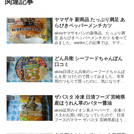
関連記事
ヤマザキ 新商品 たっぷり満足 あ
日記
らびきペッパーメンチカツ
akiraヤマザキパンの新商品、たっぷり満
足 あらびきペッパーメンチカツ を食べて
みました。wankoこの記事では、ヤマザ
キパンの新商品「たっぷり満足 あらびき
ペッパーメンチカツ」 の口コミや、カロ
リーなどの栄養成分について紹介する
どん兵衛 シーフードちゃんぽん
日記
よ！ お...
口コミ
akira日清どん兵衛のシーフードちゃんぽ
んを見つけたので買ってみました。非常
用のつもりで買ったのに、気になりすぎ
て食べてしまったので口コミします。笑
wankoこの記事では、どん兵衛 シーフー
ドちゃんぽんの正直な口コミや、カロリ
ザパスタ 冷凍 日清フーズ 宮崎県
日記
ーなどを紹介...
産ほうれん草のバター醤油
akira近所のイオン系スーパーで、冷凍パ
スタがお買い得になっていたので、日清
フーズのママー ザパスタ 宮崎県産ほうれ
ん草のバター醤油風味 というのを購入し
てみました。wankoこの記事では、日清