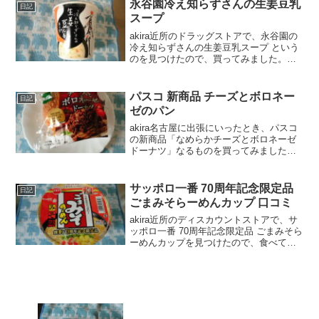
フーズ ママー ザパスタ 宮崎県産ほうれ
永谷園冷え知らずさんの生姜豆乳
日記
ん草...
スープ
akira近所のドラッグストアで、永谷園の
冷え知らずさんの生姜豆乳スープ という
のを見つけたので、買ってみました。
wankoこの記事では、永谷園冷え知らず
さんの生姜豆乳スープ の正直な口コミ
や、カロリーなどを紹介するよ！永谷園
パスコ 新商品 チーズとボロネー
日記
冷え知らずさん...
ゼのパン
akira名古屋に出張にいったとき、パスコ
の新商品「なめらかチーズとボロネーゼ
ドーナツ」なるものを買ってみました。
wankoこの記事では、パスコ 新商品 チー
ズとボロネーゼのパンの口コミや、カロ
リーなどの栄養成分について紹介する
サッポロ一番 70周年記念限定品
日記
よ！日本最大...
ごまみそらーめんカップ 口コミ
akira近所のディスカウントストアで、サ
ッポロ一番 70周年記念限定品 ごまみそら
ーめんカップを見つけたので、食べてみ
ました。美味しかったので、口コミして
おきますね！wankoこの記事では、サッ
ポロ一番 70周年記念限定品 ごまみそらー
め...