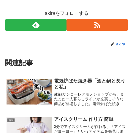
akiraをフォローする
akira
関連記事
電気炉ばた焼き器「酒と鍋と炙り
通販
と私」
akiraサンコーレアモノショップから、ま
たまた一人暮らしライフが充実しそうな
商品が登場しました。電気炉ばた焼き器
「酒と鍋と炙りと私」です。ネーミング
も、最高ですよね。笑wankoこの記事で
は、サンコーの電気炉ばた焼き器「酒と
アイスクリーム 作り方 簡単
通販
鍋と炙りと私」...
3分でアイスクリームが作れる、「アイス
だヨーヨー」というアイテムを発見しま