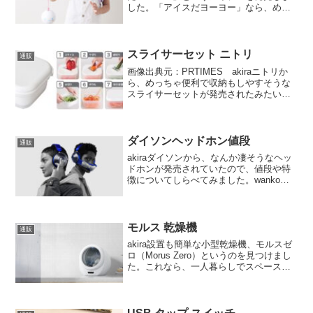
した。「アイスだヨーヨー」なら、めっ
ちゃ簡単な作り方でアイスクリームがで
きるみたいです。この記事では、「アイ
スだヨーヨー」の特徴や使い方について
紹介します。
スライサーセット ニトリ
通販
画像出典元：PRTIMES akiraニトリか
ら、めっちゃ便利で収納もしやすそうな
スライサーセットが発売されたみたいな
のですよ。wankoこの記事では、ニトリ
から発売された、1台で7役こなせる「コ
ンパクトスライサーザルボウルセット」
などを紹...
ダイソンヘッドホン値段
通販
akiraダイソンから、なんか凄そうなヘッ
ドホンが発売されていたので、値段や特
徴についてしらべてみました。wankoこ
の記事では、掃除機で有名なダイソン 初
のヘッドホン「Dyson Zone™空気清浄ヘ
ッドホン」について紹介するよ！Dyso...
モルス 乾燥機
通販
akira設置も簡単な小型乾燥機、モルスゼ
ロ（Morus Zero）というのを見つけまし
た。これなら、一人暮らしでスペースが
ない人も、気軽に導入できそうですね。
wankoこの記事では、Makuakeから誕生
した小型乾燥機、モルスゼロ（Mor...