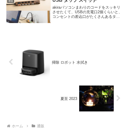
USB タップ スイッチ
通販
akiraパソコンまわりのコードをスッキリ
させたくて、USBの充電口2個くらいと、
コンセントの差込口がたくさんあるタッ
プをチェックしてみました。木目調で3P
プラグも差せるのがいいかなと思ったの
ですけれど、節電を考えるとスイッチ付
きもいいです...
掃除 ロボット 水拭き
夏至 2023
ホーム
通販