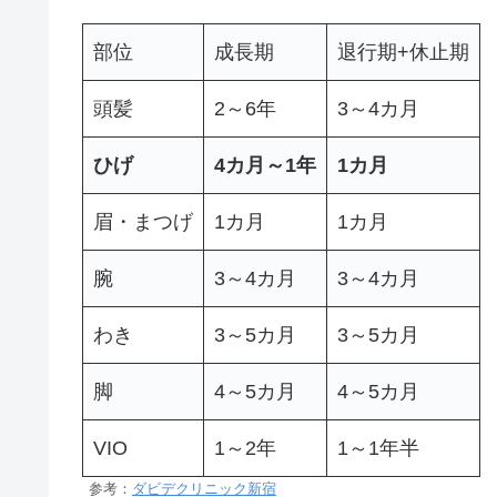
部位
成長期
退行期+休止期
頭髪
2～6年
3～4カ月
ひげ
4カ月～1年
1カ月
眉・まつげ
1カ月
1カ月
腕
3～4カ月
3～4カ月
わき
3～5カ月
3～5カ月
脚
4～5カ月
4～5カ月
VIO
1～2年
1～1年半
参考：
ダビデクリニック新宿